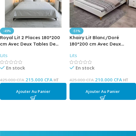
-49%
-51%
Royal Lit 2 Places 180*200
Khairy Lit Blanc/Doré
cm Avec Deux Tables De
180*200 cm Avec Deux
Chevet
Tables De Chevet
Lits
Lits
En stock
En stock
215.000
CFA
210.000
CFA
425.000
CFA
425.000
CFA
HT
HT
Ajouter Au Panier
Ajouter Au Panier