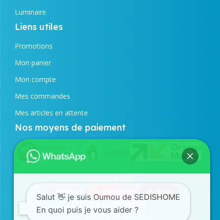
Luminaire
Liens utiles
Promotions
Mon panier
Mon compte
Mes commandes
Mes articles en attente
Nos moyens de paiement
SUIVEZ NOUS
Facebook
Instagram
TikTok
Salut 👋 je suis Oumou de SEDISHOME
SERVICE COMMERCIAL
En quoi puis je vous aider ?
77 873 43 98
/
33 823 24 21