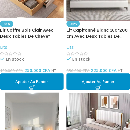
-38%
-36%
Lit Coffre Bois Clair Avec
Lit Capitonné Blanc 180*200
Deux Tables De Chevet
cm Avec Deux Tables De
Chevet
Lits
Lits
En stock
En stock
250.000
CFA
225.000
CFA
400.000
CFA
350.000
CFA
HT
HT
Ajouter Au Panier
Ajouter Au Panier