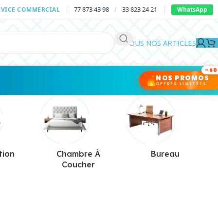
77 873 43 98
/
33 823 24 21
RVICE COMMERCIAL
WhatsApp
TOUS NOS ARTICLES
-5
NOS PROMOS
e
OFFRES LIMITÉES
tion
Chambre À
Bureau
Coucher