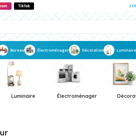
gram
TikTok
SE
Bureau
Électroménager
Décoration
Luminair
Luminaire
Électroménager
Décora
ur