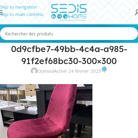
Skip to navigation
Skip to main contenu
0d9cfbe7-49bb-4c4a-a985-
91f2ef68bc30-300×300
0
Oumoul
Activé 24 février 2023