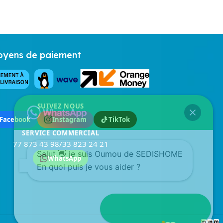
yens de paiement
SUIVEZ NOUS
Facebook
Instagram
TikTok
SERVICE COMMERCIAL
77 873 43 98
/
33 823 24 21
Salut 👋 je suis Oumou de SEDISHOME
WhatsApp
En quoi puis je vous aider ?
Ouvrir discussion