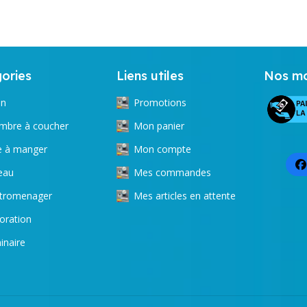
ories
Liens utiles
Nos mo
on
Promotions
mbre à coucher
Mon panier
le à manger
Mon compte
eau
Mes commandes
ctromenager
Mes articles en attente
oration
inaire