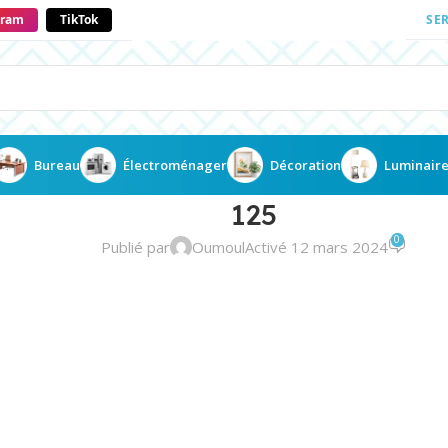
gram
TikTok
SE
Bureau
Électroménager
Décoration
Luminair
125
0
Publié par
Oumoul
Activé 12 mars 2024