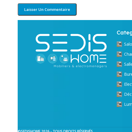
Categ
Sal
Cha
Sal
Bur
Ele
Déc
Lum
©SEDISHOME 2026 - TOUS DROITS RÉSERVÉS