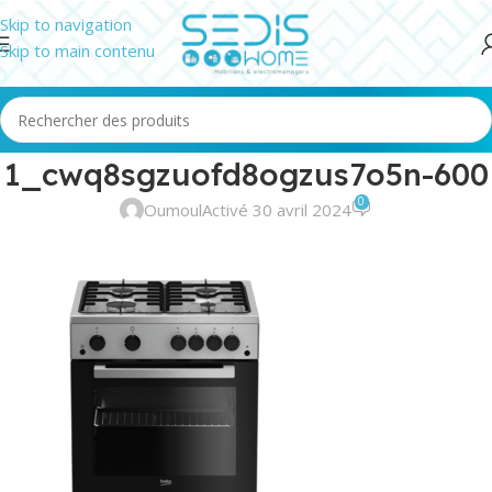
Skip to navigation
Skip to main contenu
1_cwq8sgzuofd8ogzus7o5n-600
0
Oumoul
Activé 30 avril 2024