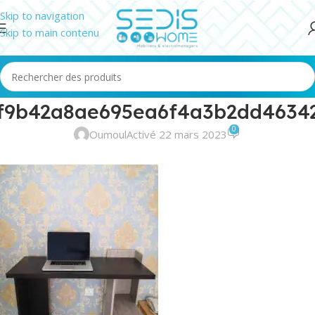
Skip to navigation
Skip to main contenu
f9b42a8ae695ea6f4a3b2dd4634
0
Oumoul
Activé 22 mars 2023