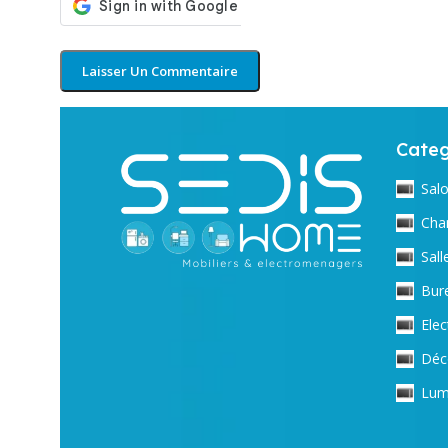
Categ
Sal
Cha
Sal
Bur
Ele
Déc
Lum