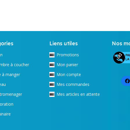
ories
Liens utiles
Nos mo
on
Promotions
mbre à coucher
Mon panier
le à manger
Mon compte
eau
Mes commandes
ctromenager
Mes articles en attente
oration
inaire