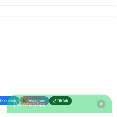
yens de paiement
SUIVEZ NOUS
Facebook
Instagram
TikTok
SERVICE COMMERCIAL
77 873 43 98
/
33 823 24 21