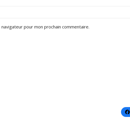
e navigateur pour mon prochain commentaire.
ories
Liens utiles
Nos mo
Promotions
e à coucher
Mon panier
à manger
Mon compte
u
Mes commandes