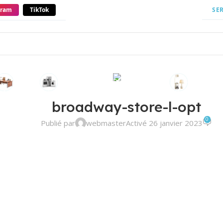
gram
TikTok
SE
Bureau
Électroménager
Décoration
Luminair
broadway-store-l-opt
0
Publié par
webmaster
Activé 26 janvier 2023