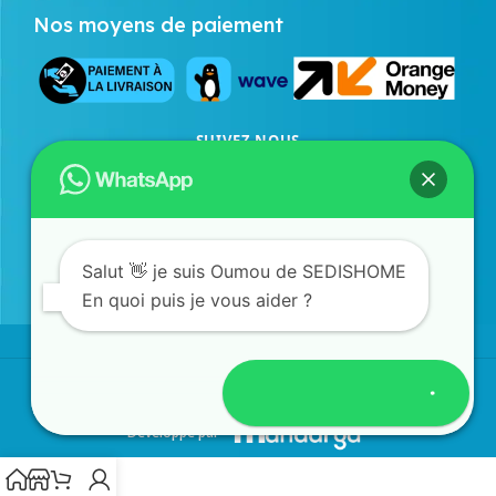
Nos moyens de paiement
SUIVEZ NOUS
Facebook
Instagram
TikTok
SERVICE COMMERCIAL
77 873 43 98
/
33 823 24 21
WhatsApp
Salut 👋 je suis Oumou de SEDISHOME
En quoi puis je vous aider ?
©SEDISHOME 2026 - TOUS DROITS RÉSERVÉS
Ouvrir discussion
Développé par