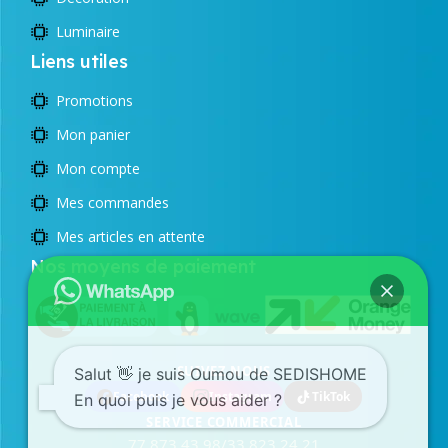
Luminaire
Liens utiles
Promotions
Mon panier
Mon compte
Mes commandes
Mes articles en attente
Nos moyens de paiement
SUIVEZ NOUS
Salut 👋 je suis Oumou de SEDISHOME
Facebook
Instagram
TikTok
En quoi puis je vous aider ?
SERVICE COMMERCIAL
77 873 43 98
/
33 823 24 21