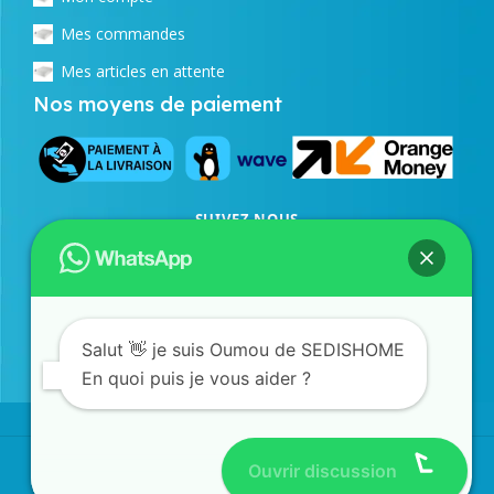
Mes commandes
Mes articles en attente
Nos moyens de paiement
SUIVEZ NOUS
Facebook
Instagram
TikTok
SERVICE COMMERCIAL
77 873 43 98
/
33 823 24 21
WhatsApp
Salut 👋 je suis Oumou de SEDISHOME
En quoi puis je vous aider ?
©SEDISHOME 2026 - TOUS DROITS RÉSERVÉS
Ouvrir discussion