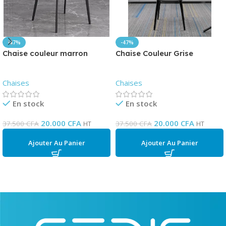
-47%
-47%
Chaise couleur marron
Chaise Couleur Grise
Chaises
Chaises
En stock
En stock
20.000
CFA
20.000
CFA
37.500
CFA
37.500
CFA
HT
HT
Ajouter Au Panier
Ajouter Au Panier