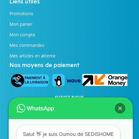
Liens utiles
Promotions
Mon panier
Mon compte
Mes commandes
Mes articles en attente
Nos moyens de paiement
SUIVEZ NOUS
Facebook
Instagram
TikTok
SERVICE COMMERCIAL
77 873 43 98
/
33 823 24 21
WhatsApp
Salut 👋 je suis Oumou de SEDISHOME