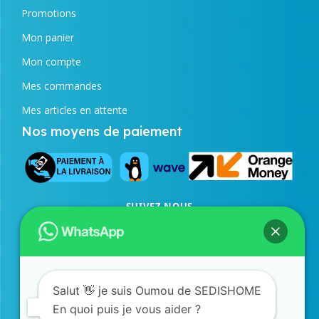
Promotions
Mon panier
Mon compte
Mes commandes
Mes articles en attente
Nos moyens de paiement
SUIVEZ NOUS
Facebook
Instagram
TikTok
SERVICE COMMERCIAL
77 873 43 98
/
33 823 24 21
WhatsApp
Salut 👋 je suis Oumou de SEDISHOME
En quoi puis je vous aider ?