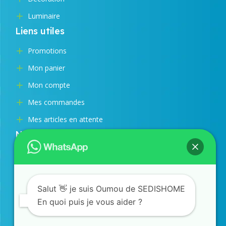
Luminaire
Liens utiles
Promotions
Mon panier
Mon compte
Mes commandes
Mes articles en attente
Nos moyens de paiement
SUIVEZ NOUS
Salut 👋 je suis Oumou de SEDISHOME
Facebook
Instagram
TikTok
En quoi puis je vous aider ?
SERVICE COMMERCIAL
77 873 43 98
/
33 823 24 21