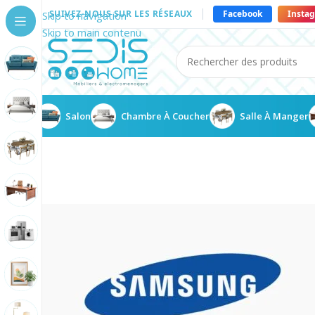
SUIVEZ-NOUS SUR LES RÉSEAUX
Facebook
Insta
Skip to navigation
Skip to main contenu
Salon
Chambre À Coucher
Salle À Manger