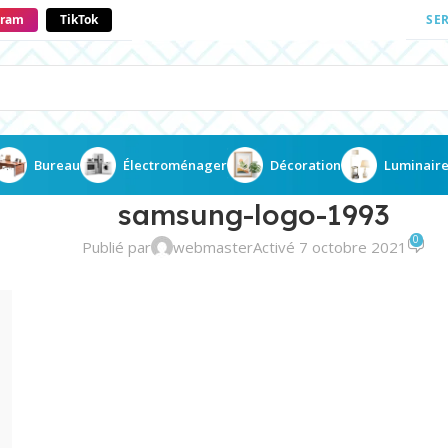
gram
TikTok
SE
Bureau
Électroménager
Décoration
Luminair
samsung-logo-1993
0
Publié par
webmaster
Activé 7 octobre 2021