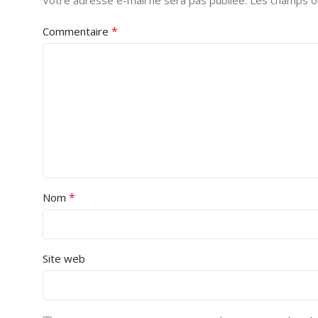
Votre adresse e-mail ne sera pas publiée.
Les champs ob
*
Commentaire
*
Nom
Site web