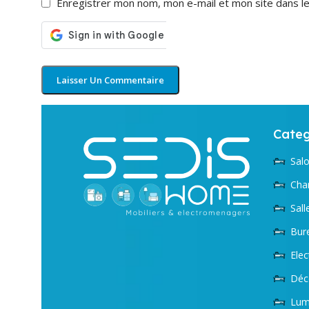
Enregistrer mon nom, mon e-mail et mon site dans l
Categ
Sal
Cha
Sal
Bur
Ele
Déc
Lum