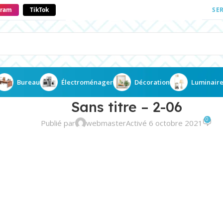
gram
TikTok
SE
Bureau
Électroménager
Décoration
Luminair
Sans titre – 2-06
0
Publié par
webmaster
Activé 6 octobre 2021