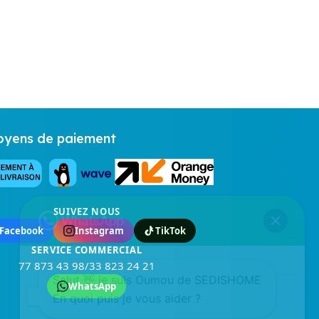
yens de paiement
SUIVEZ NOUS
Facebook
Instagram
TikTok
SERVICE COMMERCIAL
77 873 43 98
/
33 823 24 21
Salut 👋 je suis Oumou de SEDISHOME
WhatsApp
En quoi puis je vous aider ?