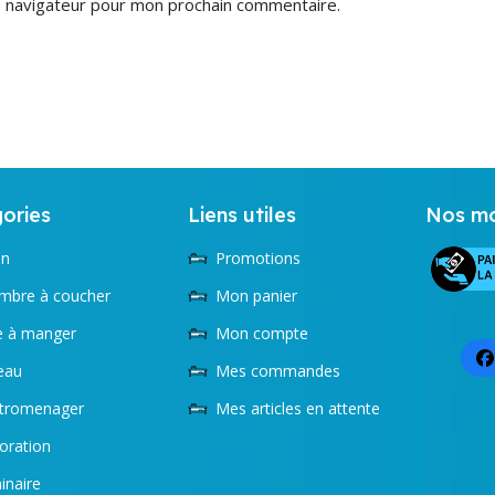
e navigateur pour mon prochain commentaire.
ories
Liens utiles
Nos mo
on
Promotions
mbre à coucher
Mon panier
le à manger
Mon compte
eau
Mes commandes
ctromenager
Mes articles en attente
oration
inaire