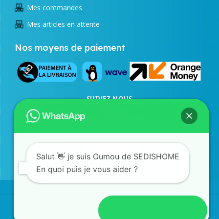
Mes commandes
Mes articles en attente
Nos moyens de paiement
SUIVEZ NOUS
Facebook
Instagram
TikTok
SERVICE COMMERCIAL
77 873 43 98
/
33 823 24 21
WhatsApp
Salut 👋 je suis Oumou de SEDISHOME
En quoi puis je vous aider ?
©SEDISHOME 2026 - TOUS DROITS RÉSERVÉS
Ouvrir discussion