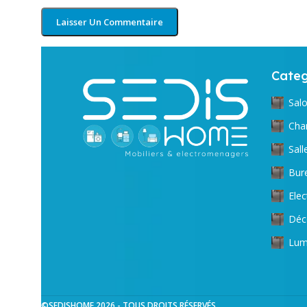
Categ
Sal
Cha
Sal
Bur
Ele
Déc
Lum
©SEDISHOME 2026 - TOUS DROITS RÉSERVÉS