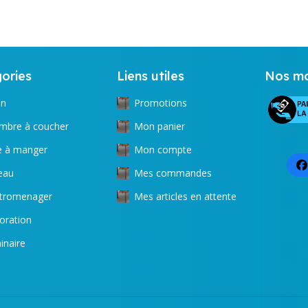
ories
Liens utiles
Nos mo
on
Promotions
mbre à coucher
Mon panier
le à manger
Mon compte
eau
Mes commandes
ctromenager
Mes articles en attente
oration
inaire