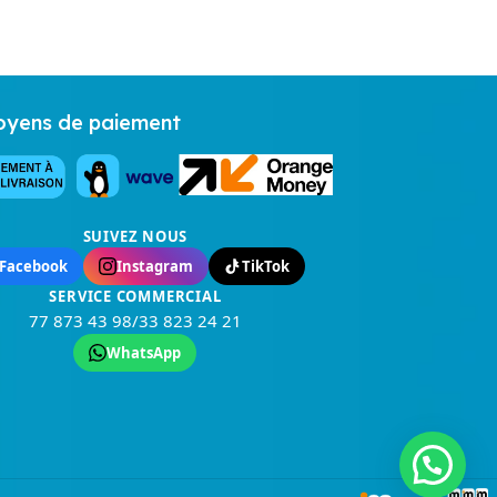
yens de paiement
SUIVEZ NOUS
Facebook
Instagram
TikTok
SERVICE COMMERCIAL
77 873 43 98
/
33 823 24 21
Salut 👋 je suis Oumou de SEDISHOME
WhatsApp
En quoi puis je vous aider ?
Ouvrir discussion