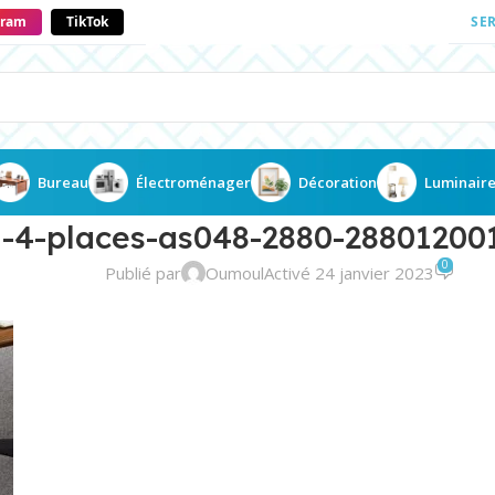
gram
TikTok
SE
Bureau
Électroménager
Décoration
Luminair
il-4-places-as048-2880-28801200
0
Publié par
Oumoul
Activé 24 janvier 2023