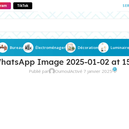
gram
TikTok
SE
Bureau
Électroménager
Décoration
Luminair
hatsApp Image 2025-01-02 at 15
0
Publié par
Oumoul
Activé 7 janvier 2025