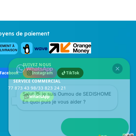
yens de paiement
SUIVEZ NOUS
Facebook
Instagram
TikTok
SERVICE COMMERCIAL
77 873 43 98
/
33 823 24 21
Salut 👋 je suis Oumou de SEDISHOME
WhatsApp
En quoi puis je vous aider ?
Ouvrir discussion