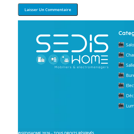
Categ
Sal
Cha
Sal
Bur
Ele
Déc
Lum
©SEDISHOME 2026 - TOUS DROITS RÉSERVÉS