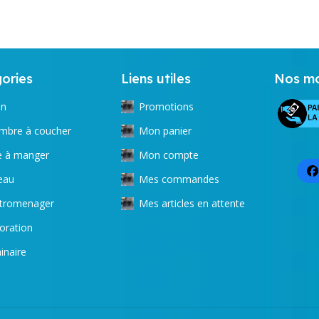
ories
Liens utiles
Nos mo
on
Promotions
mbre à coucher
Mon panier
le à manger
Mon compte
eau
Mes commandes
ctromenager
Mes articles en attente
oration
inaire